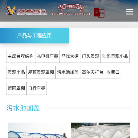
产品与工程应用
主席台膜结构
充电桩车棚
马戏大棚
门头景观
沙滩景观小品
景观小品
屋顶景观罩棚
污水池加盖
高尔夫打台
收费口
遮阳罩棚
自行车棚
污水池加盖