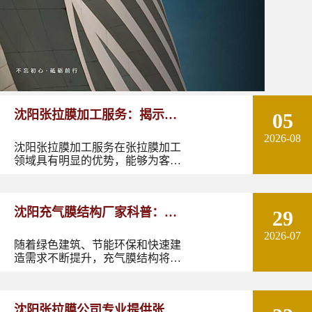
沈阳张拉膜加工服务：揭示张
05
2026-08
拉膜加工的实用优势
沈阳张拉膜加工服务在张拉膜加工
领域具有明显的优势，能够为客户
提供优质的产品和服务。如果您有
张拉膜加工的需求，不妨选择沈阳
张拉膜加工服务，让您的建筑物焕
沈阳充气膜结构厂家科普：了
29
发出独特的魅力。
2026-07
解充气膜建筑优势、价格及应
随着绿色建筑、节能环保和快速建
造需求不断提升，充气膜结构将在
用领域
更多领域发挥作用。尤其是在东北
地区，凭借良好的空间适应性和施
工优势，充气膜建筑具有较大的应
沈阳张拉膜公司专业提供张拉
用潜力。如果您正在规划充气膜结