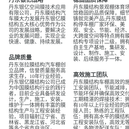
丹东银亿战略
稳固品质保障
丹东银亿空间膜技术应用
丹东膜结构景观棚体育
有限公司，丹东膜结构汽
馆稳固的品质保障，细
车膜大力发展丹东银亿膜
铸就完美产品;丹东膜结
结构五大核心优势作为公
构停车棚厂家环保、美
司的发展战略，要解决企
观、安全、节能、经济
业的发展问题，实现企业
大跨度空间等特点拥有
快速、健康、持续发展。
结构专项设计二级，拥
自主生产基地，集研发
设计、制作、施工、安
品牌质量
装、后续服务于一体。
丹东张拉膜结构汽车棚创
立品牌，信誉质量服务高
高效施工团队
求生存，10年行业经验，
丹东银亿膜结构公司已成
丹东膜结构车棚高效的
为中国膜结构行业的践行
工安装团队，节能减排
者，目前企业具备研发设
节能环保并确保高效交
计，生产，施工，安装，
工期精湛的焊接技术：
维护于一体拥有丰富的膜
有10年以上行业经验的
结构生产与工程安装经
接人员；熟练的工程队
验，项目辐射辽宁省、吉
伍：拥有高水平的膜结
林省、黑龙江省、河北省
工程安装队伍，高效无
等多个省市自治区。
候；多物流配送车队：