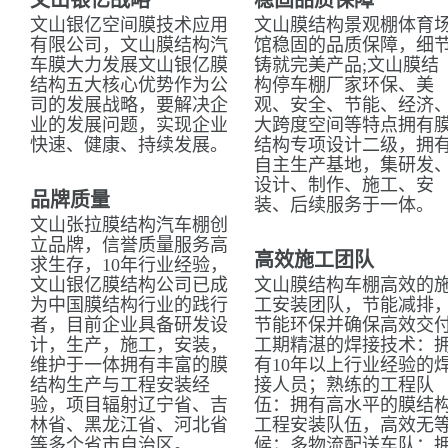
文山银亿战略
稳固品质保障
文山银亿空间膜技术应用
文山膜结构景观棚体育
有限公司，文山膜结构汽
馆稳固的品质保障，细
车膜大力发展文山银亿膜
铸就完美产品;文山膜结
结构五大核心优势作为公
构停车棚厂家环保、美
司的发展战略，要解决企
观、安全、节能、经济
业的发展问题，实现企业
大跨度空间等特点拥有
快速、健康、持续发展。
结构专项设计二级，拥
自主生产基地，集研发
设计、制作、施工、安
品牌质量
装、后续服务于一体。
文山张拉膜结构汽车棚创
立品牌，信誉质量服务高
高效施工团队
求生存，10年行业经验，
文山银亿膜结构公司已成
文山膜结构车棚高效的
为中国膜结构行业的践行
工安装团队，节能减排
者，目前企业具备研发设
节能环保并确保高效交
计，生产，施工，安装，
工期精湛的焊接技术：
维护于一体拥有丰富的膜
有10年以上行业经验的
结构生产与工程安装经
接人员；熟练的工程队
验，项目辐射辽宁省、吉
伍：拥有高水平的膜结
林省、黑龙江省、河北省
工程安装队伍，高效无
等多个省市自治区。
候；多物流配送车队：