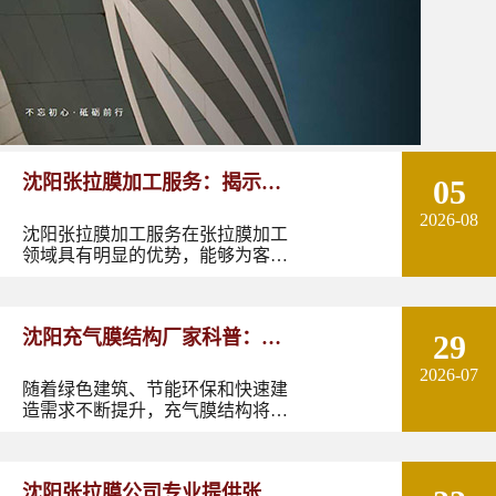
沈阳张拉膜加工服务：揭示张
05
2026-08
拉膜加工的实用优势
沈阳张拉膜加工服务在张拉膜加工
领域具有明显的优势，能够为客户
提供优质的产品和服务。如果您有
张拉膜加工的需求，不妨选择沈阳
张拉膜加工服务，让您的建筑物焕
沈阳充气膜结构厂家科普：了
29
发出独特的魅力。
2026-07
解充气膜建筑优势、价格及应
随着绿色建筑、节能环保和快速建
造需求不断提升，充气膜结构将在
用领域
更多领域发挥作用。尤其是在东北
地区，凭借良好的空间适应性和施
工优势，充气膜建筑具有较大的应
沈阳张拉膜公司专业提供张拉
用潜力。如果您正在规划充气膜结