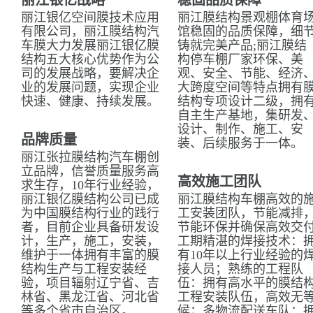
丽江银亿战略
稳固品质保障
丽江银亿空间膜技术应用
丽江膜结构景观棚体育
有限公司，丽江膜结构汽
馆稳固的品质保障，细
车膜大力发展丽江银亿膜
铸就完美产品;丽江膜结
结构五大核心优势作为公
构停车棚厂家环保、美
司的发展战略，要解决企
观、安全、节能、经济
业的发展问题，实现企业
大跨度空间等特点拥有
快速、健康、持续发展。
结构专项设计二级，拥
自主生产基地，集研发
设计、制作、施工、安
品牌质量
装、后续服务于一体。
丽江张拉膜结构汽车棚创
立品牌，信誉质量服务高
高效施工团队
求生存，10年行业经验，
丽江银亿膜结构公司已成
丽江膜结构车棚高效的
为中国膜结构行业的践行
工安装团队，节能减排
者，目前企业具备研发设
节能环保并确保高效交
计，生产，施工，安装，
工期精湛的焊接技术：
维护于一体拥有丰富的膜
有10年以上行业经验的
结构生产与工程安装经
接人员；熟练的工程队
验，项目辐射辽宁省、吉
伍：拥有高水平的膜结
林省、黑龙江省、河北省
工程安装队伍，高效无
等多个省市自治区。
候；多物流配送车队：