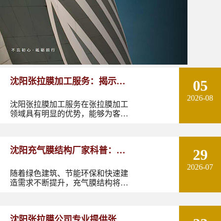
沈阳张拉膜加工服务：揭示张
05
2026-08
拉膜加工的实用优势
沈阳张拉膜加工服务在张拉膜加工
领域具有明显的优势，能够为客户
提供优质的产品和服务。如果您有
张拉膜加工的需求，不妨选择沈阳
张拉膜加工服务，让您的建筑物焕
沈阳充气膜结构厂家科普：了
29
发出独特的魅力。
2026-07
解充气膜建筑优势、价格及应
随着绿色建筑、节能环保和快速建
造需求不断提升，充气膜结构将在
用领域
更多领域发挥作用。尤其是在东北
地区，凭借良好的空间适应性和施
工优势，充气膜建筑具有较大的应
沈阳张拉膜公司专业提供张拉
用潜力。如果您正在规划充气膜结