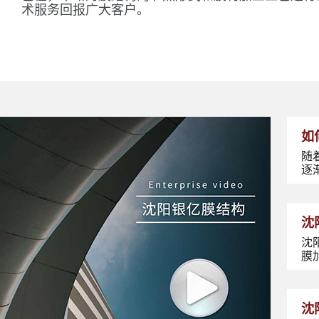
术服务回报广大客户。
如
随
逐
沈
沈
膜
沈