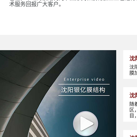
术服务回报广大客户。
沈
沈
膜
沈
随
区
目