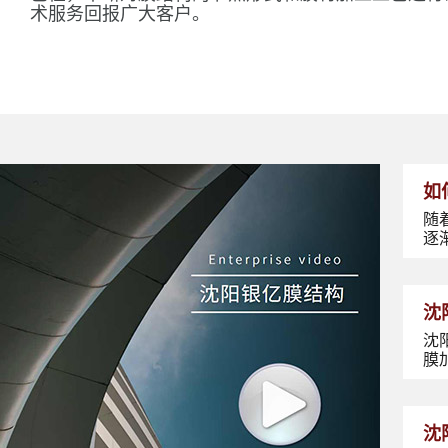
术服务回报广大客户。
如
随
逐
沈
沈
膜
沈