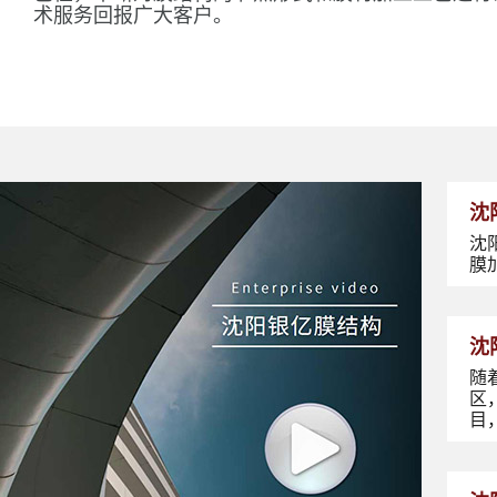
术服务回报广大客户。
沈
沈
膜
沈
随
区
目