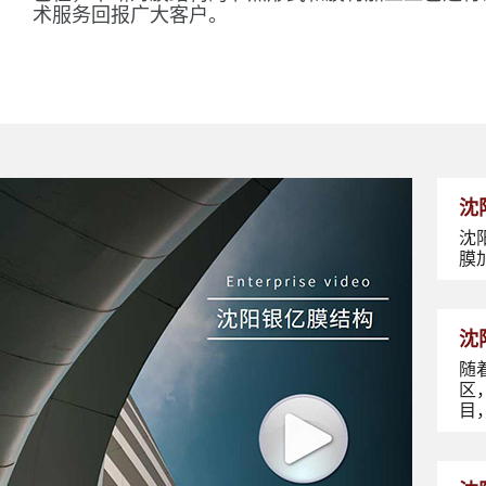
术服务回报广大客户。
沈
沈
膜
沈
随
区
目