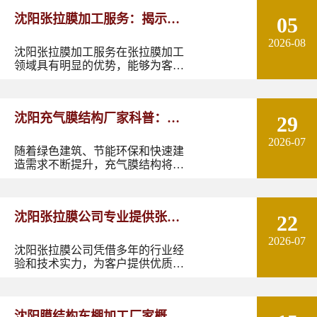
沈阳张拉膜加工服务：揭示张
05
2026-08
拉膜加工的实用优势
沈阳张拉膜加工服务在张拉膜加工
领域具有明显的优势，能够为客户
提供优质的产品和服务。如果您有
张拉膜加工的需求，不妨选择沈阳
张拉膜加工服务，让您的建筑物焕
沈阳充气膜结构厂家科普：了
29
发出独特的魅力。
2026-07
解充气膜建筑优势、价格及应
随着绿色建筑、节能环保和快速建
造需求不断提升，充气膜结构将在
用领域
更多领域发挥作用。尤其是在东北
地区，凭借良好的空间适应性和施
工优势，充气膜建筑具有较大的应
沈阳张拉膜公司专业提供张拉
22
用潜力。如果您正在规划充气膜结
构项目，可以结合实际
2026-07
膜安装服务
沈阳张拉膜公司凭借多年的行业经
验和技术实力，为客户提供优质、
高效、专业的张拉膜安装服务。我
们承诺，以合理的价格、精湛的工
艺、严谨的态度，为每一位客户打
沈阳膜结构车棚加工厂家概况