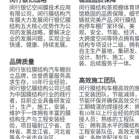
闵行银亿战略
稳固品质保障
闵行银亿空间膜技术应用
闵行膜结构景观棚体育
有限公司，闵行膜结构汽
馆稳固的品质保障，细
车膜大力发展闵行银亿膜
铸就完美产品;闵行膜结
结构五大核心优势作为公
构停车棚厂家环保、美
司的发展战略，要解决企
观、安全、节能、经济
业的发展问题，实现企业
大跨度空间等特点拥有
快速、健康、持续发展。
结构专项设计二级，拥
自主生产基地，集研发
设计、制作、施工、安
品牌质量
装、后续服务于一体。
闵行张拉膜结构汽车棚创
立品牌，信誉质量服务高
高效施工团队
求生存，10年行业经验，
闵行银亿膜结构公司已成
闵行膜结构车棚高效的
为中国膜结构行业的践行
工安装团队，节能减排
者，目前企业具备研发设
节能环保并确保高效交
计，生产，施工，安装，
工期精湛的焊接技术：
维护于一体拥有丰富的膜
有10年以上行业经验的
结构生产与工程安装经
接人员；熟练的工程队
验，项目辐射辽宁省、吉
伍：拥有高水平的膜结
林省、黑龙江省、河北省
工程安装队伍，高效无
等多个省市自治区。
候；多物流配送车队：