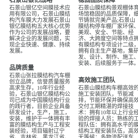
石景山银亿战略
稳固品质保障
石景山银亿空间膜技术应
石景山膜结构景观棚体
用有限公司，石景山膜结
场馆稳固的品质保障，
构汽车膜大力发展石景山
节铸就完美产品;石景山
银亿膜结构五大核心优势
膜结构停车棚厂家环保
作为公司的发展战略，要
美观、安全、节能、经
解决企业的发展问题，实
济、大跨度空间等特点
现企业快速、健康、持续
有膜结构专项设计二级
发展。
拥有自主生产基地，集
发、设计、制作、施工
安装、后续服务于一体
品牌质量
石景山张拉膜结构汽车棚
高效施工团队
创立品牌，信誉质量服务
高求生存，10年行业经
石景山膜结构车棚高效
验，石景山银亿膜结构公
施工安装团队，节能减
司已成为中国膜结构行业
排，节能环保并确保高
的践行者，目前企业具备
交付工期精湛的焊接技
研发设计，生产，施工，
术：拥有10年以上行业
安装，维护于一体拥有丰
验的焊接人员；熟练的
富的膜结构生产与工程安
程队伍：拥有高水平的
装经验，项目辐射辽宁
结构工程安装队伍，高
省、吉林省、黑龙江省、
无等候；多物流配送车