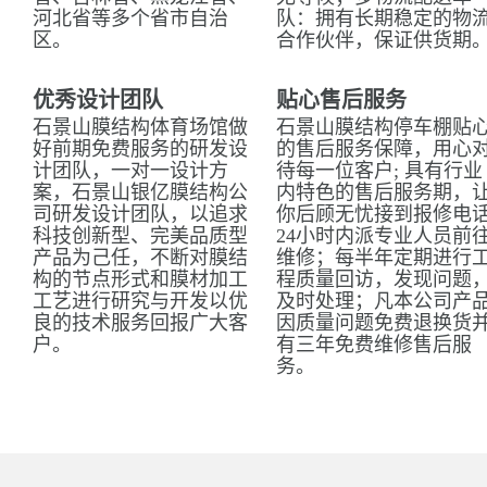
河北省等多个省市自治
队：拥有长期稳定的物
区。
合作伙伴，保证供货期
优秀设计团队
贴心售后服务
石景山膜结构体育场馆做
石景山膜结构停车棚贴
好前期免费服务的研发设
的售后服务保障，用心
计团队，一对一设计方
待每一位客户; 具有行业
案，石景山银亿膜结构公
内特色的售后服务期，
司研发设计团队，以追求
你后顾无忧接到报修电
科技创新型、完美品质型
24小时内派专业人员前
产品为己任，不断对膜结
维修；每半年定期进行
构的节点形式和膜材加工
程质量回访，发现问题
工艺进行研究与开发以优
及时处理；凡本公司产
良的技术服务回报广大客
因质量问题免费退换货
户。
有三年免费维修售后服
务。