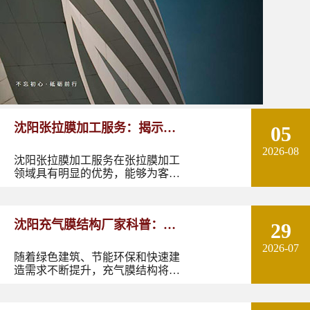
沈阳张拉膜加工服务：揭示张
05
2026-08
拉膜加工的实用优势
沈阳张拉膜加工服务在张拉膜加工
领域具有明显的优势，能够为客户
提供优质的产品和服务。如果您有
张拉膜加工的需求，不妨选择沈阳
张拉膜加工服务，让您的建筑物焕
沈阳充气膜结构厂家科普：了
29
发出独特的魅力。
2026-07
解充气膜建筑优势、价格及应
随着绿色建筑、节能环保和快速建
造需求不断提升，充气膜结构将在
用领域
更多领域发挥作用。尤其是在东北
地区，凭借良好的空间适应性和施
工优势，充气膜建筑具有较大的应