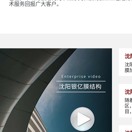
术服务回报广大客户。
沈
沈
膜
沈
随
区
目