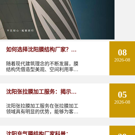
如何选择沈阳膜结构厂家？从
08
2026-08
设计能力到施工质量多方面了
随着现代建筑理念的不断发展，膜
结构凭借造型美观、空间利用率
解！
高、施工周期短以及良好的环境适
应性，逐渐成为体育场馆、停车
棚、景观设施、商业空间、交通设
沈阳张拉膜加工服务：揭示张
05
施等领域的重要建筑形式。
2026-08
拉膜加工的实用优势
沈阳张拉膜加工服务在张拉膜加工
领域具有明显的优势，能够为客户
提供优质的产品和服务。如果您有
张拉膜加工的需求，不妨选择沈阳
张拉膜加工服务，让您的建筑物焕
沈阳充气膜结构厂家科普：了
发出独特的魅力。