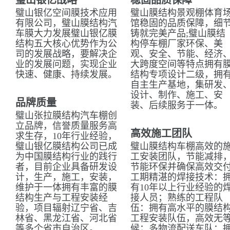
璧山银亿战略
稳固品质保障
璧山银亿空间膜技术应用
璧山膜结构景观棚体育
有限公司，璧山膜结构汽
馆稳固的品质保障，细
车膜大力发展璧山银亿膜
铸就完美产品;璧山膜结
结构五大核心优势作为公
构停车棚厂家环保、美
司的发展战略，要解决企
观、安全、节能、经济
业的发展问题，实现企业
大跨度空间等特点拥有
快速、健康、持续发展。
结构专项设计二级，拥
自主生产基地，集研发
设计、制作、施工、安
品牌质量
装、后续服务于一体。
璧山张拉膜结构汽车棚创
立品牌，信誉质量服务高
高效施工团队
求生存，10年行业经验，
璧山银亿膜结构公司已成
璧山膜结构车棚高效的
为中国膜结构行业的践行
工安装团队，节能减排
者，目前企业具备研发设
节能环保并确保高效交
计，生产，施工，安装，
工期精湛的焊接技术：
维护于一体拥有丰富的膜
有10年以上行业经验的
结构生产与工程安装经
接人员；熟练的工程队
验，项目辐射辽宁省、吉
伍：拥有高水平的膜结
林省、黑龙江省、河北省
工程安装队伍，高效无
等多个省市自治区。
候；多物流配送车队：