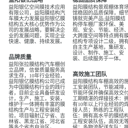
益阳银亿战略
稳固品质保障
益阳银亿空间膜技术应用
益阳膜结构景观棚体育
有限公司，益阳膜结构汽
馆稳固的品质保障，细
车膜大力发展益阳银亿膜
铸就完美产品;益阳膜结
结构五大核心优势作为公
构停车棚厂家环保、美
司的发展战略，要解决企
观、安全、节能、经济
业的发展问题，实现企业
大跨度空间等特点拥有
快速、健康、持续发展。
结构专项设计二级，拥
自主生产基地，集研发
设计、制作、施工、安
品牌质量
装、后续服务于一体。
益阳张拉膜结构汽车棚创
立品牌，信誉质量服务高
高效施工团队
求生存，10年行业经验，
益阳银亿膜结构公司已成
益阳膜结构车棚高效的
为中国膜结构行业的践行
工安装团队，节能减排
者，目前企业具备研发设
节能环保并确保高效交
计，生产，施工，安装，
工期精湛的焊接技术：
维护于一体拥有丰富的膜
有10年以上行业经验的
结构生产与工程安装经
接人员；熟练的工程队
验，项目辐射辽宁省、吉
伍：拥有高水平的膜结
林省、黑龙江省、河北省
工程安装队伍，高效无
等多个省市自治区。
候；多物流配送车队：