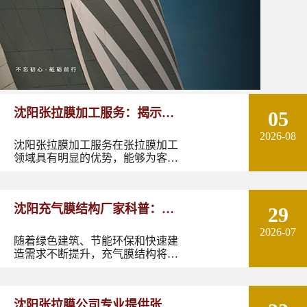
沈阳张拉膜加工服务：揭示张
05
2026-08
拉膜加工的实用优势
沈阳张拉膜加工服务在张拉膜加工
领域具有明显的优势，能够为客户
提供优质的产品和服务。如果您有
张拉膜加工的需求，不妨选择沈阳
张拉膜加工服务，让您的建筑物焕
沈阳充气膜结构厂家科普：了
29
发出独特的魅力。
2026-07
解充气膜建筑优势、价格及应
随着绿色建筑、节能环保和快速建
造需求不断提升，充气膜结构将在
用领域
更多领域发挥作用。尤其是在东北
地区，凭借良好的空间适应性和施
工优势，充气膜建筑具有较大的应
沈阳张拉膜公司专业提供张拉
用潜力。如果您正在规划充气膜结