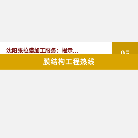
沈阳张拉膜加工服务：揭示张
05
膜结构工程热线
2026-08
拉膜加工的实用优势
沈阳张拉膜加工服务在张拉膜加工
领域具有明显的优势，能够为客户
提供优质的产品和服务。如果您有
张拉膜加工的需求，不妨选择沈阳
张拉膜加工服务，让您的建筑物焕
沈阳充气膜结构厂家科普：了
29
发出独特的魅力。
2026-07
解充气膜建筑优势、价格及应
随着绿色建筑、节能环保和快速建
造需求不断提升，充气膜结构将在
用领域
更多领域发挥作用。尤其是在东北
地区，凭借良好的空间适应性和施
工优势，充气膜建筑具有较大的应
沈阳张拉膜公司专业提供张拉
用潜力。如果您正在规划充气膜结