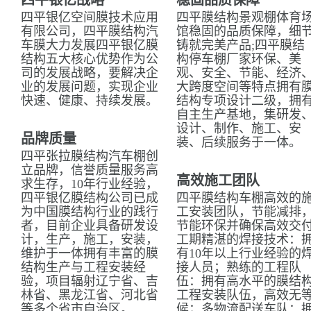
四平银亿战略
稳固品质保障
四平银亿空间膜技术应用
四平膜结构景观棚体育
有限公司，四平膜结构汽
馆稳固的品质保障，细
车膜大力发展四平银亿膜
铸就完美产品;四平膜结
结构五大核心优势作为公
构停车棚厂家环保、美
司的发展战略，要解决企
观、安全、节能、经济
业的发展问题，实现企业
大跨度空间等特点拥有
快速、健康、持续发展。
结构专项设计二级，拥
自主生产基地，集研发
设计、制作、施工、安
品牌质量
装、后续服务于一体。
四平张拉膜结构汽车棚创
立品牌，信誉质量服务高
高效施工团队
求生存，10年行业经验，
四平银亿膜结构公司已成
四平膜结构车棚高效的
为中国膜结构行业的践行
工安装团队，节能减排
者，目前企业具备研发设
节能环保并确保高效交
计，生产，施工，安装，
工期精湛的焊接技术：
维护于一体拥有丰富的膜
有10年以上行业经验的
结构生产与工程安装经
接人员；熟练的工程队
验，项目辐射辽宁省、吉
伍：拥有高水平的膜结
林省、黑龙江省、河北省
工程安装队伍，高效无
等多个省市自治区。
候；多物流配送车队：