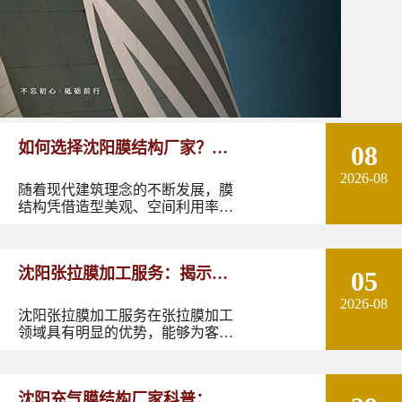
如何选择沈阳膜结构厂家？从
08
2026-08
设计能力到施工质量多方面了
随着现代建筑理念的不断发展，膜
结构凭借造型美观、空间利用率
解！
高、施工周期短以及良好的环境适
应性，逐渐成为体育场馆、停车
棚、景观设施、商业空间、交通设
沈阳张拉膜加工服务：揭示张
05
施等领域的重要建筑形式。
2026-08
拉膜加工的实用优势
沈阳张拉膜加工服务在张拉膜加工
领域具有明显的优势，能够为客户
提供优质的产品和服务。如果您有
张拉膜加工的需求，不妨选择沈阳
张拉膜加工服务，让您的建筑物焕
沈阳充气膜结构厂家科普：了
发出独特的魅力。