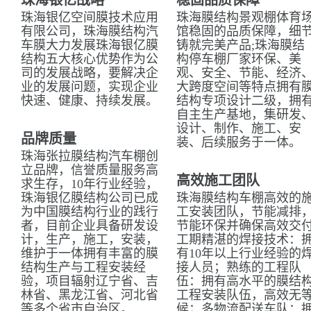
珠海银亿战略
稳固品质保障
珠海银亿空间膜技术应用
珠海膜结构景观棚体育
有限公司，珠海膜结构汽
馆稳固的品质保障，细
车膜大力发展珠海银亿膜
铸就完美产品;珠海膜结
结构五大核心优势作为公
构停车棚厂家环保、美
司的发展战略，要解决企
观、安全、节能、经济
业的发展问题，实现企业
大跨度空间等特点拥有
快速、健康、持续发展。
结构专项设计二级，拥
自主生产基地，集研发
设计、制作、施工、安
品牌质量
装、后续服务于一体。
珠海张拉膜结构汽车棚创
立品牌，信誉质量服务高
高效施工团队
求生存，10年行业经验，
珠海银亿膜结构公司已成
珠海膜结构车棚高效的
为中国膜结构行业的践行
工安装团队，节能减排
者，目前企业具备研发设
节能环保并确保高效交
计，生产，施工，安装，
工期精湛的焊接技术：
维护于一体拥有丰富的膜
有10年以上行业经验的
结构生产与工程安装经
接人员；熟练的工程队
验，项目辐射辽宁省、吉
伍：拥有高水平的膜结
林省、黑龙江省、河北省
工程安装队伍，高效无
等多个省市自治区。
候；多物流配送车队：