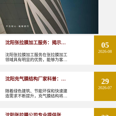
沈阳张拉膜加工服务：揭示张
05
2026-08
拉膜加工的实用优势
沈阳张拉膜加工服务在张拉膜加工
领域具有明显的优势，能够为客户
提供优质的产品和服务。如果您有
张拉膜加工的需求，不妨选择沈阳
张拉膜加工服务，让您的建筑物焕
沈阳充气膜结构厂家科普：了
29
发出独特的魅力。
2026-07
解充气膜建筑优势、价格及应
随着绿色建筑、节能环保和快速建
造需求不断提升，充气膜结构将在
用领域
更多领域发挥作用。尤其是在东北
地区，凭借良好的空间适应性和施
工优势，充气膜建筑具有较大的应
沈阳张拉膜公司专业提供张拉
用潜力。如果您正在规划充气膜结