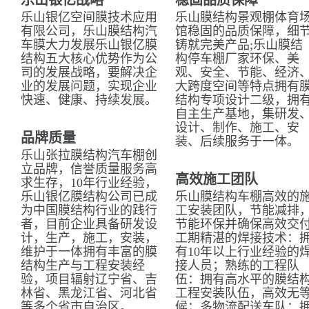
乐山银亿战略
稳固品质保障
乐山银亿空间膜技术应用
乐山膜结构景观棚体育
有限公司，乐山膜结构汽
馆稳固的品质保障，细
车膜大力发展乐山银亿膜
铸就完美产品;乐山膜结
结构五大核心优势作为公
构停车棚厂家环保、美
司的发展战略，要解决企
观、安全、节能、经济
业的发展问题，实现企业
大跨度空间等特点拥有
快速、健康、持续发展。
结构专项设计二级，拥
自主生产基地，集研发
设计、制作、施工、安
品牌质量
装、后续服务于一体。
乐山张拉膜结构汽车棚创
立品牌，信誉质量服务高
高效施工团队
求生存，10年行业经验，
乐山银亿膜结构公司已成
乐山膜结构车棚高效的
为中国膜结构行业的践行
工安装团队，节能减排
者，目前企业具备研发设
节能环保并确保高效交
计，生产，施工，安装，
工期精湛的焊接技术：
维护于一体拥有丰富的膜
有10年以上行业经验的
结构生产与工程安装经
接人员；熟练的工程队
验，项目辐射辽宁省、吉
伍：拥有高水平的膜结
林省、黑龙江省、河北省
工程安装队伍，高效无
等多个省市自治区。
候；多物流配送车队：