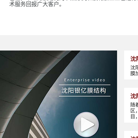
术服务回报广大客户。
沈
沈
膜
沈
随
区
目