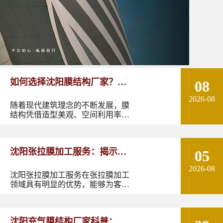
如何选择沈阳膜结构厂家？从
08
2026-08
设计能力到施工质量多方面了
随着现代建筑理念的不断发展，膜
结构凭借造型美观、空间利用率
解！
高、施工周期短以及良好的环境适
应性，逐渐成为体育场馆、停车
棚、景观设施、商业空间、交通设
沈阳张拉膜加工服务：揭示张
05
施等领域的重要建筑形式。
2026-08
拉膜加工的实用优势
沈阳张拉膜加工服务在张拉膜加工
领域具有明显的优势，能够为客户
提供优质的产品和服务。如果您有
张拉膜加工的需求，不妨选择沈阳
张拉膜加工服务，让您的建筑物焕
沈阳充气膜结构厂家科普：了
发出独特的魅力。