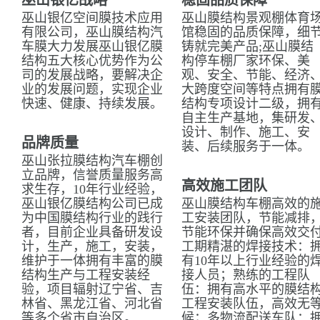
巫山银亿战略
稳固品质保障
巫山银亿空间膜技术应用
巫山膜结构景观棚体育
有限公司，巫山膜结构汽
馆稳固的品质保障，细
车膜大力发展巫山银亿膜
铸就完美产品;巫山膜结
结构五大核心优势作为公
构停车棚厂家环保、美
司的发展战略，要解决企
观、安全、节能、经济
业的发展问题，实现企业
大跨度空间等特点拥有
快速、健康、持续发展。
结构专项设计二级，拥
自主生产基地，集研发
设计、制作、施工、安
品牌质量
装、后续服务于一体。
巫山张拉膜结构汽车棚创
立品牌，信誉质量服务高
高效施工团队
求生存，10年行业经验，
巫山银亿膜结构公司已成
巫山膜结构车棚高效的
为中国膜结构行业的践行
工安装团队，节能减排
者，目前企业具备研发设
节能环保并确保高效交
计，生产，施工，安装，
工期精湛的焊接技术：
维护于一体拥有丰富的膜
有10年以上行业经验的
结构生产与工程安装经
接人员；熟练的工程队
验，项目辐射辽宁省、吉
伍：拥有高水平的膜结
林省、黑龙江省、河北省
工程安装队伍，高效无
等多个省市自治区。
候；多物流配送车队：