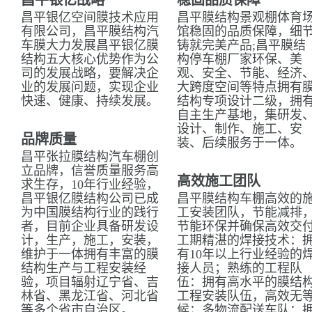
昌平银亿战略
稳固品质保障
昌平银亿空间膜技术应用
昌平膜结构景观棚体育
有限公司，昌平膜结构汽
馆稳固的品质保障，细
车膜大力发展昌平银亿膜
铸就完美产品;昌平膜结
结构五大核心优势作为公
构停车棚厂家环保、美
司的发展战略，要解决企
观、安全、节能、经济
业的发展问题，实现企业
大跨度空间等特点拥有
快速、健康、持续发展。
结构专项设计二级，拥
自主生产基地，集研发
设计、制作、施工、安
品牌质量
装、后续服务于一体。
昌平张拉膜结构汽车棚创
立品牌，信誉质量服务高
高效施工团队
求生存，10年行业经验，
昌平银亿膜结构公司已成
昌平膜结构车棚高效的
为中国膜结构行业的践行
工安装团队，节能减排
者，目前企业具备研发设
节能环保并确保高效交
计，生产，施工，安装，
工期精湛的焊接技术：
维护于一体拥有丰富的膜
有10年以上行业经验的
结构生产与工程安装经
接人员；熟练的工程队
验，项目辐射辽宁省、吉
伍：拥有高水平的膜结
林省、黑龙江省、河北省
工程安装队伍，高效无
等多个省市自治区。
候；多物流配送车队：