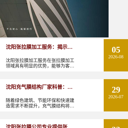
沈阳张拉膜加工服务：揭示张
05
2026-08
拉膜加工的实用优势
沈阳张拉膜加工服务在张拉膜加工
领域具有明显的优势，能够为客户
提供优质的产品和服务。如果您有
张拉膜加工的需求，不妨选择沈阳
张拉膜加工服务，让您的建筑物焕
沈阳充气膜结构厂家科普：了
29
发出独特的魅力。
2026-07
解充气膜建筑优势、价格及应
随着绿色建筑、节能环保和快速建
造需求不断提升，充气膜结构将在
用领域
更多领域发挥作用。尤其是在东北
地区，凭借良好的空间适应性和施
工优势，充气膜建筑具有较大的应
沈阳张拉膜公司专业提供张拉
用潜力。如果您正在规划充气膜结