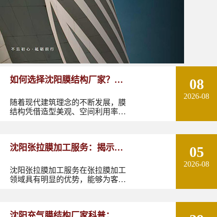
如何选择沈阳膜结构厂家？从
08
2026-08
设计能力到施工质量多方面了
随着现代建筑理念的不断发展，膜
结构凭借造型美观、空间利用率
解！
高、施工周期短以及良好的环境适
应性，逐渐成为体育场馆、停车
棚、景观设施、商业空间、交通设
沈阳张拉膜加工服务：揭示张
05
施等领域的重要建筑形式。
2026-08
拉膜加工的实用优势
沈阳张拉膜加工服务在张拉膜加工
领域具有明显的优势，能够为客户
提供优质的产品和服务。如果您有
张拉膜加工的需求，不妨选择沈阳
张拉膜加工服务，让您的建筑物焕
沈阳充气膜结构厂家科普：了
发出独特的魅力。