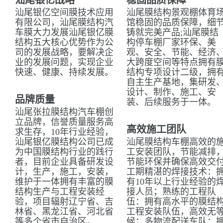
汕尾银亿战略
稳固品质保障
汕尾银亿空间膜技术应用
汕尾膜结构景观棚体育
有限公司，汕尾膜结构汽
馆稳固的品质保障，细
车膜大力发展汕尾银亿膜
铸就完美产品;汕尾膜结
结构五大核心优势作为公
构停车棚厂家环保、美
司的发展战略，要解决企
观、安全、节能、经济
业的发展问题，实现企业
大跨度空间等特点拥有
快速、健康、持续发展。
结构专项设计二级，拥
自主生产基地，集研发
设计、制作、施工、安
品牌质量
装、后续服务于一体。
汕尾张拉膜结构汽车棚创
立品牌，信誉质量服务高
高效施工团队
求生存，10年行业经验，
汕尾银亿膜结构公司已成
汕尾膜结构车棚高效的
为中国膜结构行业的践行
工安装团队，节能减排
者，目前企业具备研发设
节能环保并确保高效交
计，生产，施工，安装，
工期精湛的焊接技术：
维护于一体拥有丰富的膜
有10年以上行业经验的
结构生产与工程安装经
接人员；熟练的工程队
验，项目辐射辽宁省、吉
伍：拥有高水平的膜结
林省、黑龙江省、河北省
工程安装队伍，高效无
等多个省市自治区。
候；多物流配送车队：