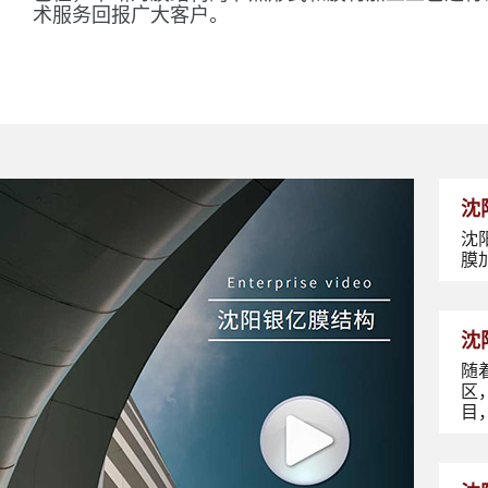
术服务回报广大客户。
沈
沈
膜
沈
随
区
目