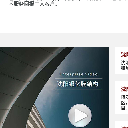
术服务回报广大客户。
沈
沈
膜
沈
随
区
目