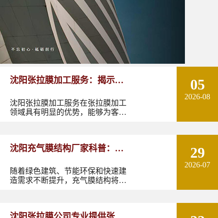
沈阳张拉膜加工服务：揭示张
05
2026-08
拉膜加工的实用优势
沈阳张拉膜加工服务在张拉膜加工
领域具有明显的优势，能够为客户
提供优质的产品和服务。如果您有
张拉膜加工的需求，不妨选择沈阳
张拉膜加工服务，让您的建筑物焕
沈阳充气膜结构厂家科普：了
29
发出独特的魅力。
2026-07
解充气膜建筑优势、价格及应
随着绿色建筑、节能环保和快速建
造需求不断提升，充气膜结构将在
用领域
更多领域发挥作用。尤其是在东北
地区，凭借良好的空间适应性和施
工优势，充气膜建筑具有较大的应
沈阳张拉膜公司专业提供张拉
用潜力。如果您正在规划充气膜结