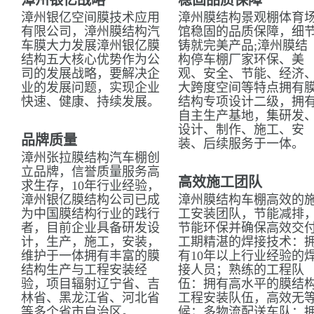
漳州银亿战略
稳固品质保障
漳州银亿空间膜技术应用
漳州膜结构景观棚体育
有限公司，漳州膜结构汽
馆稳固的品质保障，细
车膜大力发展漳州银亿膜
铸就完美产品;漳州膜结
结构五大核心优势作为公
构停车棚厂家环保、美
司的发展战略，要解决企
观、安全、节能、经济
业的发展问题，实现企业
大跨度空间等特点拥有
快速、健康、持续发展。
结构专项设计二级，拥
自主生产基地，集研发
设计、制作、施工、安
品牌质量
装、后续服务于一体。
漳州张拉膜结构汽车棚创
立品牌，信誉质量服务高
高效施工团队
求生存，10年行业经验，
漳州银亿膜结构公司已成
漳州膜结构车棚高效的
为中国膜结构行业的践行
工安装团队，节能减排
者，目前企业具备研发设
节能环保并确保高效交
计，生产，施工，安装，
工期精湛的焊接技术：
维护于一体拥有丰富的膜
有10年以上行业经验的
结构生产与工程安装经
接人员；熟练的工程队
验，项目辐射辽宁省、吉
伍：拥有高水平的膜结
林省、黑龙江省、河北省
工程安装队伍，高效无
等多个省市自治区。
候；多物流配送车队：