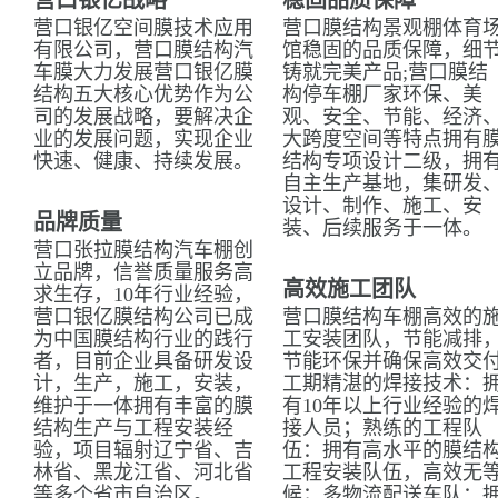
营口银亿战略
稳固品质保障
营口银亿空间膜技术应用
营口膜结构景观棚体育
有限公司，营口膜结构汽
馆稳固的品质保障，细
车膜大力发展营口银亿膜
铸就完美产品;营口膜结
结构五大核心优势作为公
构停车棚厂家环保、美
司的发展战略，要解决企
观、安全、节能、经济
业的发展问题，实现企业
大跨度空间等特点拥有
快速、健康、持续发展。
结构专项设计二级，拥
自主生产基地，集研发
设计、制作、施工、安
品牌质量
装、后续服务于一体。
营口张拉膜结构汽车棚创
立品牌，信誉质量服务高
高效施工团队
求生存，10年行业经验，
营口银亿膜结构公司已成
营口膜结构车棚高效的
为中国膜结构行业的践行
工安装团队，节能减排
者，目前企业具备研发设
节能环保并确保高效交
计，生产，施工，安装，
工期精湛的焊接技术：
维护于一体拥有丰富的膜
有10年以上行业经验的
结构生产与工程安装经
接人员；熟练的工程队
验，项目辐射辽宁省、吉
伍：拥有高水平的膜结
林省、黑龙江省、河北省
工程安装队伍，高效无
等多个省市自治区。
候；多物流配送车队：