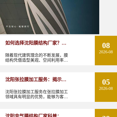
如何选择沈阳膜结构厂家？从
08
2026-08
设计能力到施工质量多方面了
随着现代建筑理念的不断发展，膜
结构凭借造型美观、空间利用率
解！
高、施工周期短以及良好的环境适
应性，逐渐成为体育场馆、停车
棚、景观设施、商业空间、交通设
沈阳张拉膜加工服务：揭示张
05
施等领域的重要建筑形式。
2026-08
拉膜加工的实用优势
沈阳张拉膜加工服务在张拉膜加工
领域具有明显的优势，能够为客户
提供优质的产品和服务。如果您有
张拉膜加工的需求，不妨选择沈阳
张拉膜加工服务，让您的建筑物焕
沈阳充气膜结构厂家科普：了
发出独特的魅力。