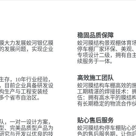
稳固品质保障
膜大力发展蛟河银亿膜
蛟河膜结构景观棚体育场
的发展问题，实现企业
停车棚厂家环保、美观
专项设计二级，拥有自
续服务于一体。
高效施工团队
生存，10年行业经验，
，目前企业具备研发设
蛟河膜结构车棚高效的
构生产与工程安装经
工期精湛的焊接技术：拥
多个省市自治区。
伍：拥有高水平的膜结
有长期稳定的物流合作
贴心售后服务
队，一对一设计方案，
型、完美品质型产品为
蛟河膜结构停车棚贴心的
研究与开发以优良的技
色的售后服务期，让你后