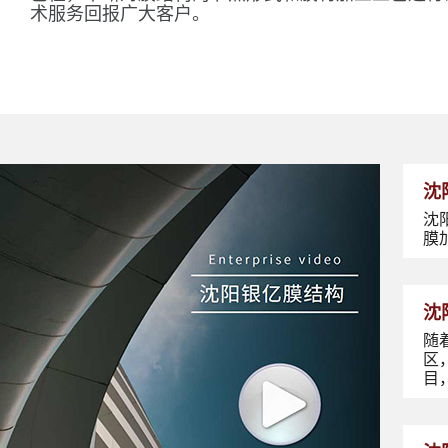
术服务回报广大客户。
沈
沈
膜
沈
随
区
目