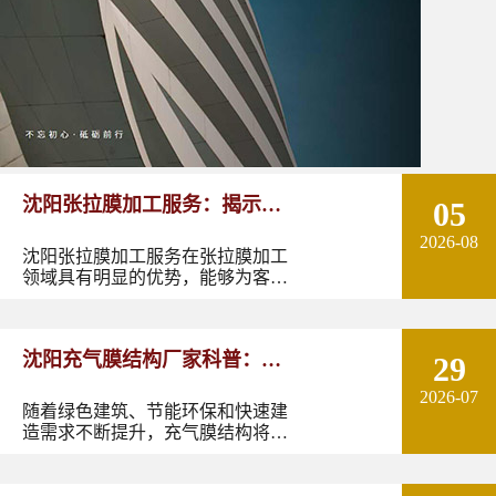
沈阳张拉膜加工服务：揭示张
05
2026-08
拉膜加工的实用优势
沈阳张拉膜加工服务在张拉膜加工
领域具有明显的优势，能够为客户
提供优质的产品和服务。如果您有
张拉膜加工的需求，不妨选择沈阳
张拉膜加工服务，让您的建筑物焕
沈阳充气膜结构厂家科普：了
29
发出独特的魅力。
2026-07
解充气膜建筑优势、价格及应
随着绿色建筑、节能环保和快速建
造需求不断提升，充气膜结构将在
用领域
更多领域发挥作用。尤其是在东北
地区，凭借良好的空间适应性和施
工优势，充气膜建筑具有较大的应