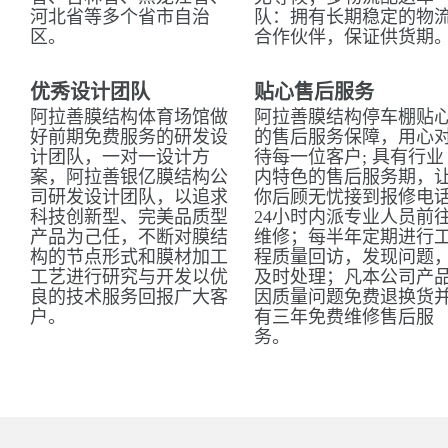
河北省等多个省市自治
队：拥有长期稳定的物
区。
合作伙伴，保证供货期
优秀设计团队
贴心售后服务
阿拉善膜结构体育场馆做
阿拉善膜结构停车棚贴
好前期免费服务的研发设
的售后服务保障，用心
计团队，一对一设计方
待每一位客户; 具有行业
案，阿拉善银亿膜结构公
内特色的售后服务期，
司研发设计团队，以追求
你后顾无忧接到报修电
科技创新型、完美品质型
24小时内派专业人员前
产品为己任，不断对膜结
维修；每半年定期进行
构的节点形式和膜材加工
程质量回访，发现问题
工艺进行研究与开发以优
及时处理；凡本公司产
良的技术服务回报广大客
因质量问题免费退换货
户。
有三年免费维修售后服
务。