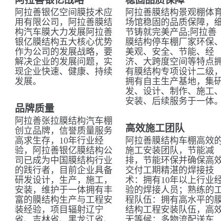
阿拉善银亿战略
稳固品质保障
阿拉善银亿空间膜技术应
阿拉善膜结构景观棚体
用有限公司，阿拉善膜结
场馆稳固的品质保障，
构汽车膜大力发展阿拉善
节铸就完美产品;阿拉善
银亿膜结构五大核心优势
膜结构停车棚厂家环保
作为公司的发展战略，要
美观、安全、节能、经
解决企业的发展问题，实
济、大跨度空间等特点
现企业快速、健康、持续
有膜结构专项设计二级
发展。
拥有自主生产基地，集
发、设计、制作、施工
安装、后续服务于一体
品牌质量
阿拉善张拉膜结构汽车棚
高效施工团队
创立品牌，信誉质量服务
高求生存，10年行业经
阿拉善膜结构车棚高效
验，阿拉善银亿膜结构公
施工安装团队，节能减
司已成为中国膜结构行业
排，节能环保并确保高
的践行者，目前企业具备
交付工期精湛的焊接技
研发设计，生产，施工，
术：拥有10年以上行业
安装，维护于一体拥有丰
验的焊接人员；熟练的
富的膜结构生产与工程安
程队伍：拥有高水平的
装经验，项目辐射辽宁
结构工程安装队伍，高
省、吉林省、黑龙江省、
无等候；多物流配送车