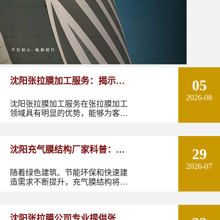
沈阳张拉膜加工服务：揭示张
05
2026-08
拉膜加工的实用优势
沈阳张拉膜加工服务在张拉膜加工
领域具有明显的优势，能够为客户
提供优质的产品和服务。如果您有
张拉膜加工的需求，不妨选择沈阳
张拉膜加工服务，让您的建筑物焕
沈阳充气膜结构厂家科普：了
29
发出独特的魅力。
2026-07
解充气膜建筑优势、价格及应
随着绿色建筑、节能环保和快速建
造需求不断提升，充气膜结构将在
用领域
更多领域发挥作用。尤其是在东北
地区，凭借良好的空间适应性和施
工优势，充气膜建筑具有较大的应
沈阳张拉膜公司专业提供张拉
用潜力。如果您正在规划充气膜结