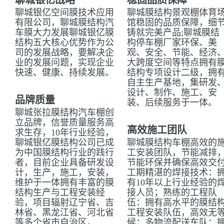
聊城银亿战略
稳固品质保障
聊城银亿空间膜技术应用
聊城膜结构景观棚体育
有限公司，聊城膜结构汽
馆稳固的品质保障，细
车膜大力发展聊城银亿膜
铸就完美产品;聊城膜结
结构五大核心优势作为公
构停车棚厂家环保、美
司的发展战略，要解决企
观、安全、节能、经济
业的发展问题，实现企业
大跨度空间等特点拥有
快速、健康、持续发展。
结构专项设计二级，拥
自主生产基地，集研发
设计、制作、施工、安
品牌质量
装、后续服务于一体。
聊城张拉膜结构汽车棚创
立品牌，信誉质量服务高
高效施工团队
求生存，10年行业经验，
聊城银亿膜结构公司已成
聊城膜结构车棚高效的
为中国膜结构行业的践行
工安装团队，节能减排
者，目前企业具备研发设
节能环保并确保高效交
计，生产，施工，安装，
工期精湛的焊接技术：
维护于一体拥有丰富的膜
有10年以上行业经验的
结构生产与工程安装经
接人员；熟练的工程队
验，项目辐射辽宁省、吉
伍：拥有高水平的膜结
林省、黑龙江省、河北省
工程安装队伍，高效无
等多个省市自治区。
候；多物流配送车队：