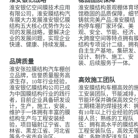
淮安银亿战略
稳固品质保障
淮安银亿空间膜技术应用
淮安膜结构景观棚体育
有限公司，淮安膜结构汽
馆稳固的品质保障，细
车膜大力发展淮安银亿膜
铸就完美产品;淮安膜结
结构五大核心优势作为公
构停车棚厂家环保、美
司的发展战略，要解决企
观、安全、节能、经济
业的发展问题，实现企业
大跨度空间等特点拥有
快速、健康、持续发展。
结构专项设计二级，拥
自主生产基地，集研发
设计、制作、施工、安
品牌质量
装、后续服务于一体。
淮安张拉膜结构汽车棚创
立品牌，信誉质量服务高
高效施工团队
求生存，10年行业经验，
淮安银亿膜结构公司已成
淮安膜结构车棚高效的
为中国膜结构行业的践行
工安装团队，节能减排
者，目前企业具备研发设
节能环保并确保高效交
计，生产，施工，安装，
工期精湛的焊接技术：
维护于一体拥有丰富的膜
有10年以上行业经验的
结构生产与工程安装经
接人员；熟练的工程队
验，项目辐射辽宁省、吉
伍：拥有高水平的膜结
林省、黑龙江省、河北省
工程安装队伍，高效无
等多个省市自治区。
候；多物流配送车队：