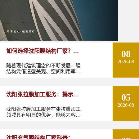
如何选择沈阳膜结构厂家？从
08
2026-08
设计能力到施工质量多方面了
随着现代建筑理念的不断发展，膜
结构凭借造型美观、空间利用率
解！
高、施工周期短以及良好的环境适
应性，逐渐成为体育场馆、停车
棚、景观设施、商业空间、交通设
沈阳张拉膜加工服务：揭示张
05
施等领域的重要建筑形式。
2026-08
拉膜加工的实用优势
沈阳张拉膜加工服务在张拉膜加工
领域具有明显的优势，能够为客户
提供优质的产品和服务。如果您有
张拉膜加工的需求，不妨选择沈阳
张拉膜加工服务，让您的建筑物焕
沈阳充气膜结构厂家科普：了
发出独特的魅力。