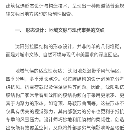
建筑优选形态设计与构造技术，呈现出一种既遵循普遍规
律又独具地方烙印的原创性探索。
一、 形态设计：地域文脉与现代审美的交织
沈阳张拉膜结构的形态设计，并非简单的几何堆砌，
而是对城市文脉、自然环境与现代审美需求的深度回应。
地域气候的适应性表达： 沈阳地处温带季风气候区，
四季分明，冬季漫长寒冷。张拉膜结构的设计必须充分考
虑抗风、抗雪荷载以及保温隔热等问题。因此，沈阳银亿
膜结构厂家常常看到沈阳的膜结构倾向于采用更紧凑、更
富于内聚力的形态，如穹顶、马鞍形曲面等。这些形态不
仅具有优美的视觉张力，其内部张力的分布也更利于抵抗
冬季的风雪压力。设计师巧妙地利用膜材的柔韧性，创造
出既能有效覆盖空间，又能将外部恶劣气候影响降至较低