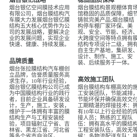
烟台银亿战略
稳固品质保障
烟台银亿空间膜技术应用
烟台膜结构景观棚体育
有限公司，烟台膜结构汽
馆稳固的品质保障，细
车膜大力发展烟台银亿膜
铸就完美产品;烟台膜结
结构五大核心优势作为公
构停车棚厂家环保、美
司的发展战略，要解决企
观、安全、节能、经济
业的发展问题，实现企业
大跨度空间等特点拥有
快速、健康、持续发展。
结构专项设计二级，拥
自主生产基地，集研发
设计、制作、施工、安
品牌质量
装、后续服务于一体。
烟台张拉膜结构汽车棚创
立品牌，信誉质量服务高
高效施工团队
求生存，10年行业经验，
烟台银亿膜结构公司已成
烟台膜结构车棚高效的
为中国膜结构行业的践行
工安装团队，节能减排
者，目前企业具备研发设
节能环保并确保高效交
计，生产，施工，安装，
工期精湛的焊接技术：
维护于一体拥有丰富的膜
有10年以上行业经验的
结构生产与工程安装经
接人员；熟练的工程队
验，项目辐射辽宁省、吉
伍：拥有高水平的膜结
林省、黑龙江省、河北省
工程安装队伍，高效无
等多个省市自治区。
候；多物流配送车队：