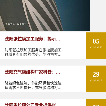
沈阳张拉膜加工服务：揭示张
05
2026-08
拉膜加工的实用优势
沈阳张拉膜加工服务在张拉膜加工
领域具有明显的优势，能够为客户
提供优质的产品和服务。如果您有
张拉膜加工的需求，不妨选择沈阳
张拉膜加工服务，让您的建筑物焕
沈阳充气膜结构厂家科普：了
29
发出独特的魅力。
2026-07
解充气膜建筑优势、价格及应
随着绿色建筑、节能环保和快速建
造需求不断提升，充气膜结构将在
用领域
更多领域发挥作用。尤其是在东北
地区，凭借良好的空间适应性和施
工优势，充气膜建筑具有较大的应
沈阳张拉膜公司专业提供张拉
用潜力。如果您正在规划充气膜结