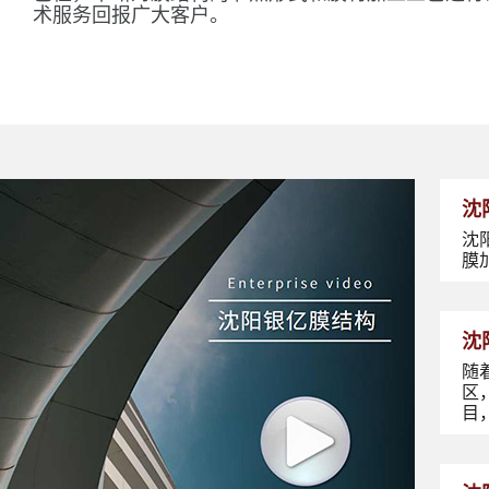
术服务回报广大客户。
沈
沈
膜
沈
随
区
目