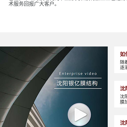
术服务回报广大客户。
如
随
逐
沈
沈
膜
沈