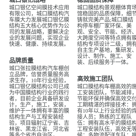
城口银亿战略
稳固品质保障
城口银亿空间膜技术应用
城口膜结构景观棚体育
有限公司，城口膜结构汽
馆稳固的品质保障，细
车膜大力发展城口银亿膜
铸就完美产品;城口膜结
结构五大核心优势作为公
构停车棚厂家环保、美
司的发展战略，要解决企
观、安全、节能、经济
业的发展问题，实现企业
大跨度空间等特点拥有
快速、健康、持续发展。
结构专项设计二级，拥
自主生产基地，集研发
设计、制作、施工、安
品牌质量
装、后续服务于一体。
城口张拉膜结构汽车棚创
立品牌，信誉质量服务高
高效施工团队
求生存，10年行业经验，
城口银亿膜结构公司已成
城口膜结构车棚高效的
为中国膜结构行业的践行
工安装团队，节能减排
者，目前企业具备研发设
节能环保并确保高效交
计，生产，施工，安装，
工期精湛的焊接技术：
维护于一体拥有丰富的膜
有10年以上行业经验的
结构生产与工程安装经
接人员；熟练的工程队
验，项目辐射辽宁省、吉
伍：拥有高水平的膜结
林省、黑龙江省、河北省
工程安装队伍，高效无
等多个省市自治区。
候；多物流配送车队：