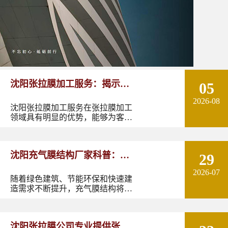
沈阳张拉膜加工服务：揭示张
05
2026-08
拉膜加工的实用优势
沈阳张拉膜加工服务在张拉膜加工
领域具有明显的优势，能够为客户
提供优质的产品和服务。如果您有
张拉膜加工的需求，不妨选择沈阳
张拉膜加工服务，让您的建筑物焕
沈阳充气膜结构厂家科普：了
29
发出独特的魅力。
2026-07
解充气膜建筑优势、价格及应
随着绿色建筑、节能环保和快速建
造需求不断提升，充气膜结构将在
用领域
更多领域发挥作用。尤其是在东北
地区，凭借良好的空间适应性和施
工优势，充气膜建筑具有较大的应
沈阳张拉膜公司专业提供张拉
用潜力。如果您正在规划充气膜结