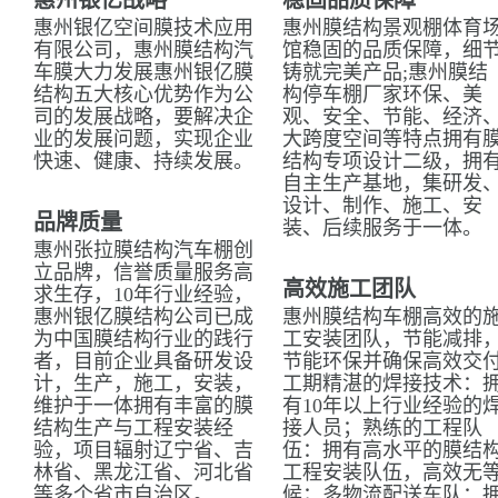
惠州银亿战略
稳固品质保障
惠州银亿空间膜技术应用
惠州膜结构景观棚体育
有限公司，惠州膜结构汽
馆稳固的品质保障，细
车膜大力发展惠州银亿膜
铸就完美产品;惠州膜结
结构五大核心优势作为公
构停车棚厂家环保、美
司的发展战略，要解决企
观、安全、节能、经济
业的发展问题，实现企业
大跨度空间等特点拥有
快速、健康、持续发展。
结构专项设计二级，拥
自主生产基地，集研发
设计、制作、施工、安
品牌质量
装、后续服务于一体。
惠州张拉膜结构汽车棚创
立品牌，信誉质量服务高
高效施工团队
求生存，10年行业经验，
惠州银亿膜结构公司已成
惠州膜结构车棚高效的
为中国膜结构行业的践行
工安装团队，节能减排
者，目前企业具备研发设
节能环保并确保高效交
计，生产，施工，安装，
工期精湛的焊接技术：
维护于一体拥有丰富的膜
有10年以上行业经验的
结构生产与工程安装经
接人员；熟练的工程队
验，项目辐射辽宁省、吉
伍：拥有高水平的膜结
林省、黑龙江省、河北省
工程安装队伍，高效无
等多个省市自治区。
候；多物流配送车队：