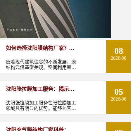
如何选择沈阳膜结构厂家？从
08
2026-08
设计能力到施工质量多方面了
随着现代建筑理念的不断发展，膜
结构凭借造型美观、空间利用率
解！
高、施工周期短以及良好的环境适
应性，逐渐成为体育场馆、停车
棚、景观设施、商业空间、交通设
沈阳张拉膜加工服务：揭示张
05
施等领域的重要建筑形式。
2026-08
拉膜加工的实用优势
沈阳张拉膜加工服务在张拉膜加工
领域具有明显的优势，能够为客户
提供优质的产品和服务。如果您有
张拉膜加工的需求，不妨选择沈阳
张拉膜加工服务，让您的建筑物焕
沈阳充气膜结构厂家科普：了
发出独特的魅力。