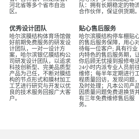
河北省等多个省市自治
队：拥有长期稳定的物
区。
合作伙伴，保证供货期
优秀设计团队
贴心售后服务
哈尔滨膜结构体育场馆做
哈尔滨膜结构停车棚贴
好前期免费服务的研发设
的售后服务保障，用心
计团队，一对一设计方
待每一位客户; 具有行业
案，哈尔滨银亿膜结构公
内特色的售后服务期，
司研发设计团队，以追求
你后顾无忧接到报修电
科技创新型、完美品质型
24小时内派专业人员前
产品为己任，不断对膜结
维修；每半年定期进行
构的节点形式和膜材加工
程质量回访，发现问题
工艺进行研究与开发以优
及时处理；凡本公司产
良的技术服务回报广大客
因质量问题免费退换货
户。
有三年免费维修售后服
务。