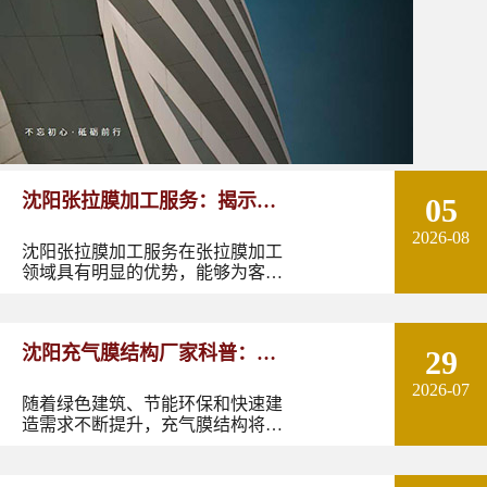
沈阳张拉膜加工服务：揭示张
05
2026-08
拉膜加工的实用优势
沈阳张拉膜加工服务在张拉膜加工
领域具有明显的优势，能够为客户
提供优质的产品和服务。如果您有
张拉膜加工的需求，不妨选择沈阳
张拉膜加工服务，让您的建筑物焕
沈阳充气膜结构厂家科普：了
29
发出独特的魅力。
2026-07
解充气膜建筑优势、价格及应
随着绿色建筑、节能环保和快速建
造需求不断提升，充气膜结构将在
用领域
更多领域发挥作用。尤其是在东北
地区，凭借良好的空间适应性和施
工优势，充气膜建筑具有较大的应