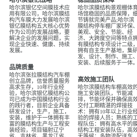
哈尔滨银亿战略
稳固品质保障
哈尔滨银亿空间膜技术应
哈尔滨膜结构景观棚体
用有限公司，哈尔滨膜结
场馆稳固的品质保障，
构汽车膜大力发展哈尔滨
节铸就完美产品;哈尔滨
银亿膜结构五大核心优势
膜结构停车棚厂家环保
作为公司的发展战略，要
美观、安全、节能、经
解决企业的发展问题，实
济、大跨度空间等特点
现企业快速、健康、持续
有膜结构专项设计二级
发展。
拥有自主生产基地，集
发、设计、制作、施工
安装、后续服务于一体
品牌质量
哈尔滨张拉膜结构汽车棚
高效施工团队
创立品牌，信誉质量服务
高求生存，10年行业经
哈尔滨膜结构车棚高效
验，哈尔滨银亿膜结构公
施工安装团队，节能减
司已成为中国膜结构行业
排，节能环保并确保高
的践行者，目前企业具备
交付工期精湛的焊接技
研发设计，生产，施工，
术：拥有10年以上行业
安装，维护于一体拥有丰
验的焊接人员；熟练的
富的膜结构生产与工程安
程队伍：拥有高水平的
装经验，项目辐射辽宁
结构工程安装队伍，高
省、吉林省、黑龙江省、
无等候；多物流配送车