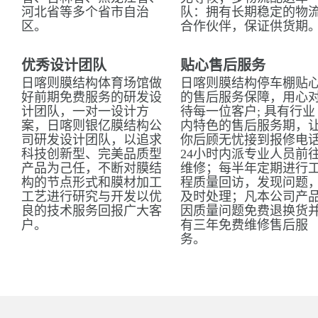
河北省等多个省市自治
队：拥有长期稳定的物
区。
合作伙伴，保证供货期
优秀设计团队
贴心售后服务
日喀则膜结构体育场馆做
日喀则膜结构停车棚贴
好前期免费服务的研发设
的售后服务保障，用心
计团队，一对一设计方
待每一位客户; 具有行业
案，日喀则银亿膜结构公
内特色的售后服务期，
司研发设计团队，以追求
你后顾无忧接到报修电
科技创新型、完美品质型
24小时内派专业人员前
产品为己任，不断对膜结
维修；每半年定期进行
构的节点形式和膜材加工
程质量回访，发现问题
工艺进行研究与开发以优
及时处理；凡本公司产
良的技术服务回报广大客
因质量问题免费退换货
户。
有三年免费维修售后服
务。