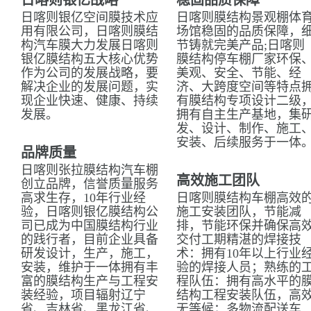
日喀则银亿战略
稳固品质保障
日喀则银亿空间膜技术应
日喀则膜结构景观棚体
用有限公司，日喀则膜结
场馆稳固的品质保障，
构汽车膜大力发展日喀则
节铸就完美产品;日喀则
银亿膜结构五大核心优势
膜结构停车棚厂家环保
作为公司的发展战略，要
美观、安全、节能、经
解决企业的发展问题，实
济、大跨度空间等特点
现企业快速、健康、持续
有膜结构专项设计二级
发展。
拥有自主生产基地，集
发、设计、制作、施工
安装、后续服务于一体
品牌质量
日喀则张拉膜结构汽车棚
高效施工团队
创立品牌，信誉质量服务
高求生存，10年行业经
日喀则膜结构车棚高效
验，日喀则银亿膜结构公
施工安装团队，节能减
司已成为中国膜结构行业
排，节能环保并确保高
的践行者，目前企业具备
交付工期精湛的焊接技
研发设计，生产，施工，
术：拥有10年以上行业
安装，维护于一体拥有丰
验的焊接人员；熟练的
富的膜结构生产与工程安
程队伍：拥有高水平的
装经验，项目辐射辽宁
结构工程安装队伍，高
省、吉林省、黑龙江省、
无等候；多物流配送车