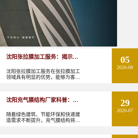
沈阳张拉膜加工服务：揭示张
05
2026-08
拉膜加工的实用优势
沈阳张拉膜加工服务在张拉膜加工
领域具有明显的优势，能够为客户
提供优质的产品和服务。如果您有
张拉膜加工的需求，不妨选择沈阳
张拉膜加工服务，让您的建筑物焕
沈阳充气膜结构厂家科普：了
29
发出独特的魅力。
2026-07
解充气膜建筑优势、价格及应
随着绿色建筑、节能环保和快速建
造需求不断提升，充气膜结构将在
用领域
更多领域发挥作用。尤其是在东北
地区，凭借良好的空间适应性和施
工优势，充气膜建筑具有较大的应