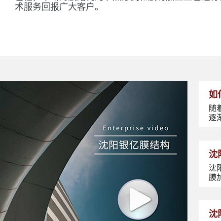
术服务回报广大客户。
如
随
逐
沈
沈
膜
沈