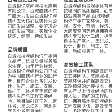
白城银亿战略
稳固品质保障
白城银亿空间膜技术应用
白城膜结构景观棚体育
有限公司，白城膜结构汽
馆稳固的品质保障，细
车膜大力发展白城银亿膜
铸就完美产品;白城膜结
结构五大核心优势作为公
构停车棚厂家环保、美
司的发展战略，要解决企
观、安全、节能、经济
业的发展问题，实现企业
大跨度空间等特点拥有
快速、健康、持续发展。
结构专项设计二级，拥
自主生产基地，集研发
设计、制作、施工、安
品牌质量
装、后续服务于一体。
白城张拉膜结构汽车棚创
立品牌，信誉质量服务高
高效施工团队
求生存，10年行业经验，
白城银亿膜结构公司已成
白城膜结构车棚高效的
为中国膜结构行业的践行
工安装团队，节能减排
者，目前企业具备研发设
节能环保并确保高效交
计，生产，施工，安装，
工期精湛的焊接技术：
维护于一体拥有丰富的膜
有10年以上行业经验的
结构生产与工程安装经
接人员；熟练的工程队
验，项目辐射辽宁省、吉
伍：拥有高水平的膜结
林省、黑龙江省、河北省
工程安装队伍，高效无
等多个省市自治区。
候；多物流配送车队：