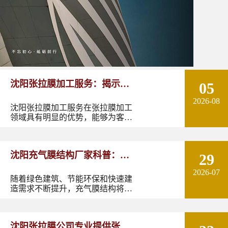
沈阳张拉膜加工服务：揭示张
05
2026-08
拉膜加工的实用优势
沈阳张拉膜加工服务在张拉膜加工
领域具有明显的优势，能够为客户
提供优质的产品和服务。如果您有
张拉膜加工的需求，不妨选择沈阳
张拉膜加工服务，让您的建筑物焕
沈阳充气膜结构厂家科普：了
29
发出独特的魅力。
2026-07
解充气膜建筑优势、价格及应
随着绿色建筑、节能环保和快速建
造需求不断提升，充气膜结构将在
用领域
更多领域发挥作用。尤其是在东北
地区，凭借良好的空间适应性和施
工优势，充气膜建筑具有较大的应
沈阳张拉膜公司专业提供张拉
用潜力。如果您正在规划充气膜结