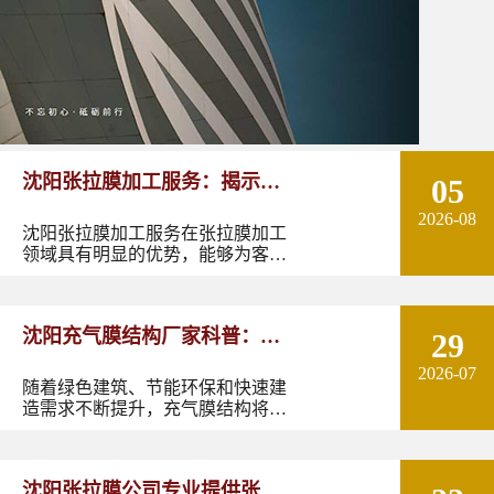
沈阳张拉膜加工服务：揭示张
05
2026-08
拉膜加工的实用优势
沈阳张拉膜加工服务在张拉膜加工
领域具有明显的优势，能够为客户
提供优质的产品和服务。如果您有
张拉膜加工的需求，不妨选择沈阳
张拉膜加工服务，让您的建筑物焕
沈阳充气膜结构厂家科普：了
29
发出独特的魅力。
2026-07
解充气膜建筑优势、价格及应
随着绿色建筑、节能环保和快速建
造需求不断提升，充气膜结构将在
用领域
更多领域发挥作用。尤其是在东北
地区，凭借良好的空间适应性和施
工优势，充气膜建筑具有较大的应
沈阳张拉膜公司专业提供张拉
用潜力。如果您正在规划充气膜结