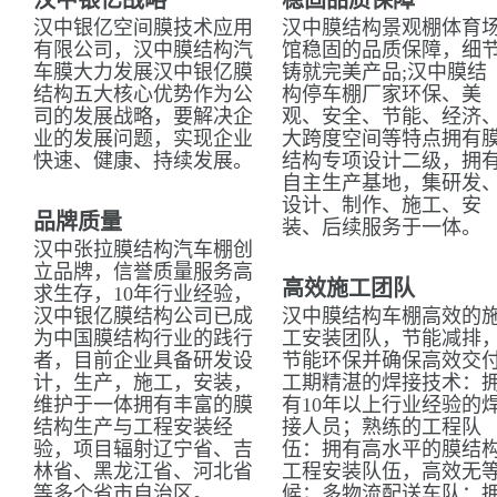
汉中银亿战略
稳固品质保障
汉中银亿空间膜技术应用
汉中膜结构景观棚体育
有限公司，汉中膜结构汽
馆稳固的品质保障，细
车膜大力发展汉中银亿膜
铸就完美产品;汉中膜结
结构五大核心优势作为公
构停车棚厂家环保、美
司的发展战略，要解决企
观、安全、节能、经济
业的发展问题，实现企业
大跨度空间等特点拥有
快速、健康、持续发展。
结构专项设计二级，拥
自主生产基地，集研发
设计、制作、施工、安
品牌质量
装、后续服务于一体。
汉中张拉膜结构汽车棚创
立品牌，信誉质量服务高
高效施工团队
求生存，10年行业经验，
汉中银亿膜结构公司已成
汉中膜结构车棚高效的
为中国膜结构行业的践行
工安装团队，节能减排
者，目前企业具备研发设
节能环保并确保高效交
计，生产，施工，安装，
工期精湛的焊接技术：
维护于一体拥有丰富的膜
有10年以上行业经验的
结构生产与工程安装经
接人员；熟练的工程队
验，项目辐射辽宁省、吉
伍：拥有高水平的膜结
林省、黑龙江省、河北省
工程安装队伍，高效无
等多个省市自治区。
候；多物流配送车队：