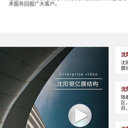
术服务回报广大客户。
沈
沈
膜
沈
随
区
目