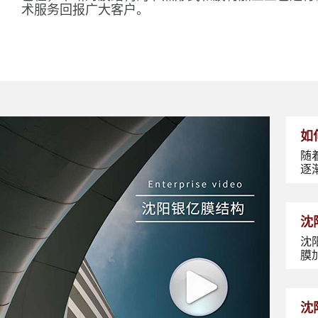
术服务回报广大客户。
如
随
逐
沈
沈
膜
沈