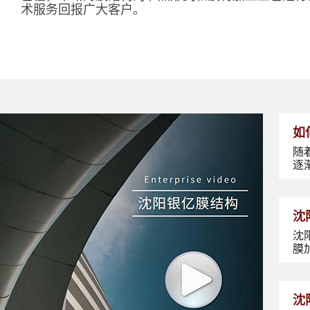
术服务回报广大客户。
如
随
逐
沈
沈
膜
沈