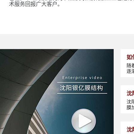
术服务回报广大客户。
如
随
逐
沈
沈
膜
沈