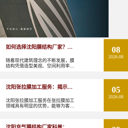
如何选择沈阳膜结构厂家？从
08
2026-08
设计能力到施工质量多方面了
随着现代建筑理念的不断发展，膜
结构凭借造型美观、空间利用率
解！
高、施工周期短以及良好的环境适
应性，逐渐成为体育场馆、停车
棚、景观设施、商业空间、交通设
沈阳张拉膜加工服务：揭示张
05
施等领域的重要建筑形式。
2026-08
拉膜加工的实用优势
沈阳张拉膜加工服务在张拉膜加工
领域具有明显的优势，能够为客户
提供优质的产品和服务。如果您有
张拉膜加工的需求，不妨选择沈阳
张拉膜加工服务，让您的建筑物焕
沈阳充气膜结构厂家科普：了
发出独特的魅力。