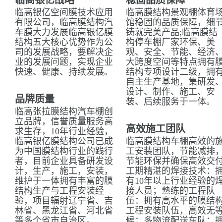
临高银亿战略
稳固品质保障
临高银亿空间膜技术应用
临高膜结构景观棚体育
有限公司，临高膜结构汽
馆稳固的品质保障，细
车膜大力发展临高银亿膜
铸就完美产品;临高膜结
结构五大核心优势作为公
构停车棚厂家环保、美
司的发展战略，要解决企
观、安全、节能、经济
业的发展问题，实现企业
大跨度空间等特点拥有
快速、健康、持续发展。
结构专项设计二级，拥
自主生产基地，集研发
设计、制作、施工、安
品牌质量
装、后续服务于一体。
临高张拉膜结构汽车棚创
立品牌，信誉质量服务高
高效施工团队
求生存，10年行业经验，
临高银亿膜结构公司已成
临高膜结构车棚高效的
为中国膜结构行业的践行
工安装团队，节能减排
者，目前企业具备研发设
节能环保并确保高效交
计，生产，施工，安装，
工期精湛的焊接技术：
维护于一体拥有丰富的膜
有10年以上行业经验的
结构生产与工程安装经
接人员；熟练的工程队
验，项目辐射辽宁省、吉
伍：拥有高水平的膜结
林省、黑龙江省、河北省
工程安装队伍，高效无
等多个省市自治区。
候；多物流配送车队：