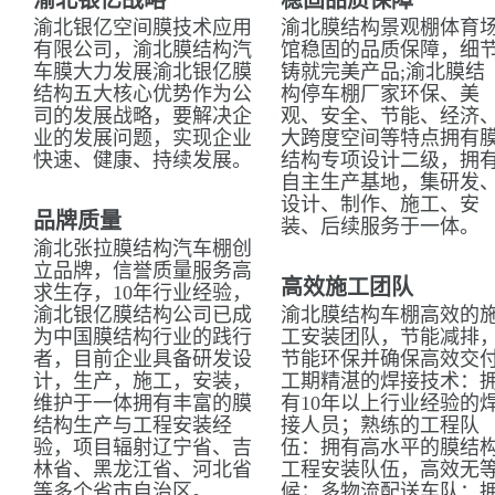
渝北银亿战略
稳固品质保障
渝北银亿空间膜技术应用
渝北膜结构景观棚体育
有限公司，渝北膜结构汽
馆稳固的品质保障，细
车膜大力发展渝北银亿膜
铸就完美产品;渝北膜结
结构五大核心优势作为公
构停车棚厂家环保、美
司的发展战略，要解决企
观、安全、节能、经济
业的发展问题，实现企业
大跨度空间等特点拥有
快速、健康、持续发展。
结构专项设计二级，拥
自主生产基地，集研发
设计、制作、施工、安
品牌质量
装、后续服务于一体。
渝北张拉膜结构汽车棚创
立品牌，信誉质量服务高
高效施工团队
求生存，10年行业经验，
渝北银亿膜结构公司已成
渝北膜结构车棚高效的
为中国膜结构行业的践行
工安装团队，节能减排
者，目前企业具备研发设
节能环保并确保高效交
计，生产，施工，安装，
工期精湛的焊接技术：
维护于一体拥有丰富的膜
有10年以上行业经验的
结构生产与工程安装经
接人员；熟练的工程队
验，项目辐射辽宁省、吉
伍：拥有高水平的膜结
林省、黑龙江省、河北省
工程安装队伍，高效无
等多个省市自治区。
候；多物流配送车队：