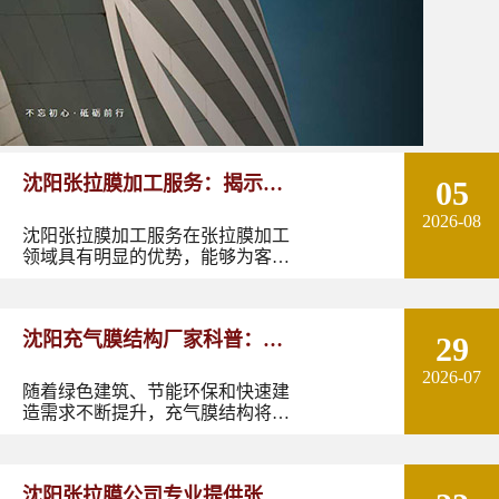
沈阳张拉膜加工服务：揭示张
05
2026-08
拉膜加工的实用优势
沈阳张拉膜加工服务在张拉膜加工
领域具有明显的优势，能够为客户
提供优质的产品和服务。如果您有
张拉膜加工的需求，不妨选择沈阳
张拉膜加工服务，让您的建筑物焕
沈阳充气膜结构厂家科普：了
29
发出独特的魅力。
2026-07
解充气膜建筑优势、价格及应
随着绿色建筑、节能环保和快速建
造需求不断提升，充气膜结构将在
用领域
更多领域发挥作用。尤其是在东北
地区，凭借良好的空间适应性和施
工优势，充气膜建筑具有较大的应
沈阳张拉膜公司专业提供张拉
用潜力。如果您正在规划充气膜结