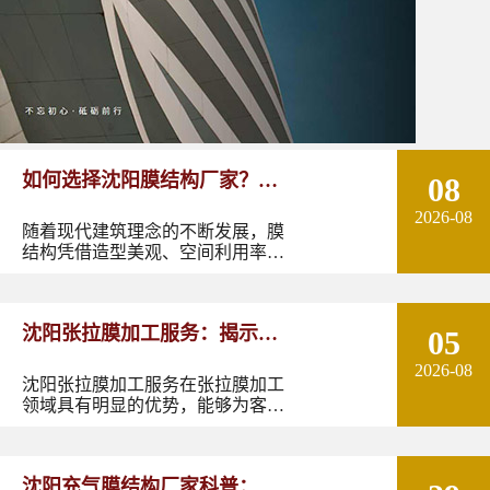
如何选择沈阳膜结构厂家？从
08
2026-08
设计能力到施工质量多方面了
随着现代建筑理念的不断发展，膜
结构凭借造型美观、空间利用率
解！
高、施工周期短以及良好的环境适
应性，逐渐成为体育场馆、停车
棚、景观设施、商业空间、交通设
沈阳张拉膜加工服务：揭示张
05
施等领域的重要建筑形式。
2026-08
拉膜加工的实用优势
沈阳张拉膜加工服务在张拉膜加工
领域具有明显的优势，能够为客户
提供优质的产品和服务。如果您有
张拉膜加工的需求，不妨选择沈阳
张拉膜加工服务，让您的建筑物焕
沈阳充气膜结构厂家科普：了
发出独特的魅力。