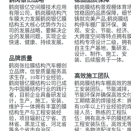
鹤岗银亿战略
稳固品质保障
鹤岗银亿空间膜技术应用
鹤岗膜结构景观棚体育
有限公司，鹤岗膜结构汽
馆稳固的品质保障，细
车膜大力发展鹤岗银亿膜
铸就完美产品;鹤岗膜结
结构五大核心优势作为公
构停车棚厂家环保、美
司的发展战略，要解决企
观、安全、节能、经济
业的发展问题，实现企业
大跨度空间等特点拥有
快速、健康、持续发展。
结构专项设计二级，拥
自主生产基地，集研发
设计、制作、施工、安
品牌质量
装、后续服务于一体。
鹤岗张拉膜结构汽车棚创
立品牌，信誉质量服务高
高效施工团队
求生存，10年行业经验，
鹤岗银亿膜结构公司已成
鹤岗膜结构车棚高效的
为中国膜结构行业的践行
工安装团队，节能减排
者，目前企业具备研发设
节能环保并确保高效交
计，生产，施工，安装，
工期精湛的焊接技术：
维护于一体拥有丰富的膜
有10年以上行业经验的
结构生产与工程安装经
接人员；熟练的工程队
验，项目辐射辽宁省、吉
伍：拥有高水平的膜结
林省、黑龙江省、河北省
工程安装队伍，高效无
等多个省市自治区。
候；多物流配送车队：