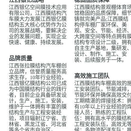
江西银亿战略
稳固品质保障
江西银亿空间膜技术应用
江西膜结构景观棚体育
有限公司，江西膜结构汽
馆稳固的品质保障，细
车膜大力发展江西银亿膜
铸就完美产品;江西膜结
结构五大核心优势作为公
构停车棚厂家环保、美
司的发展战略，要解决企
观、安全、节能、经济
业的发展问题，实现企业
大跨度空间等特点拥有
快速、健康、持续发展。
结构专项设计二级，拥
自主生产基地，集研发
设计、制作、施工、安
品牌质量
装、后续服务于一体。
江西张拉膜结构汽车棚创
立品牌，信誉质量服务高
高效施工团队
求生存，10年行业经验，
江西银亿膜结构公司已成
江西膜结构车棚高效的
为中国膜结构行业的践行
工安装团队，节能减排
者，目前企业具备研发设
节能环保并确保高效交
计，生产，施工，安装，
工期精湛的焊接技术：
维护于一体拥有丰富的膜
有10年以上行业经验的
结构生产与工程安装经
接人员；熟练的工程队
验，项目辐射辽宁省、吉
伍：拥有高水平的膜结
林省、黑龙江省、河北省
工程安装队伍，高效无
等多个省市自治区。
候；多物流配送车队：