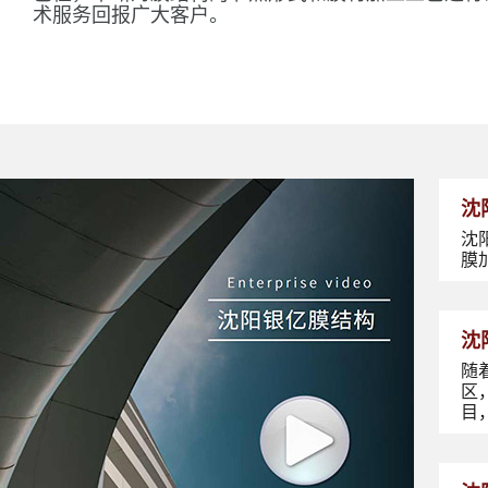
术服务回报广大客户。
沈
沈
膜
沈
随
区
目