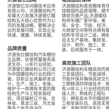
济源银亿战略
稳固品质保障
济源银亿空间膜技术应用
济源膜结构景观棚体育
有限公司，济源膜结构汽
馆稳固的品质保障，细
车膜大力发展济源银亿膜
铸就完美产品;济源膜结
结构五大核心优势作为公
构停车棚厂家环保、美
司的发展战略，要解决企
观、安全、节能、经济
业的发展问题，实现企业
大跨度空间等特点拥有
快速、健康、持续发展。
结构专项设计二级，拥
自主生产基地，集研发
设计、制作、施工、安
品牌质量
装、后续服务于一体。
济源张拉膜结构汽车棚创
立品牌，信誉质量服务高
高效施工团队
求生存，10年行业经验，
济源银亿膜结构公司已成
济源膜结构车棚高效的
为中国膜结构行业的践行
工安装团队，节能减排
者，目前企业具备研发设
节能环保并确保高效交
计，生产，施工，安装，
工期精湛的焊接技术：
维护于一体拥有丰富的膜
有10年以上行业经验的
结构生产与工程安装经
接人员；熟练的工程队
验，项目辐射辽宁省、吉
伍：拥有高水平的膜结
林省、黑龙江省、河北省
工程安装队伍，高效无
等多个省市自治区。
候；多物流配送车队：